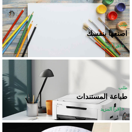
طلب
اصنعها بنفسك
اقرأ المزيد >
طلب
طباعة المستندات
اقرأ المزيد >