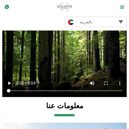



بالعربية
معلومات عنا