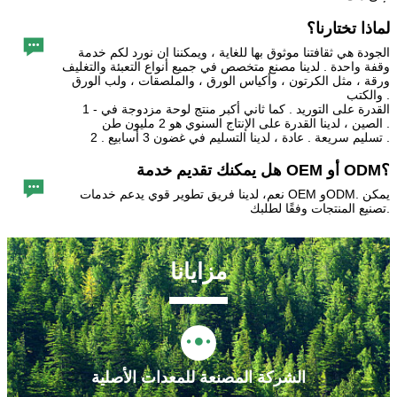
لماذا تختارنا؟

الجودة هي ثقافتنا موثوق بها للغاية ، ويمكننا ان نورد لكم خدمة
وقفة واحدة . لدينا مصنع متخصص في جميع أنواع التعبئة والتغليف
ورقة ، مثل الكرتون ، وأكياس الورق ، والملصقات ، ولب الورق
والكتب .
1 - القدرة على التوريد . كما ثاني أكبر منتج لوحة مزدوجة في
الصين ، لدينا القدرة على الإنتاج السنوي هو 2 مليون طن .
2 . تسليم سريعة . عادة ، لدينا التسليم في غضون 3 أسابيع .
هل يمكنك تقديم خدمة OEM أو ODM؟

نعم، لدينا فريق تطوير قوي يدعم خدمات OEM وODM. يمكن
تصنيع المنتجات وفقًا لطلبك.
مزايانا

الشركة المصنعة للمعدات الأصلية