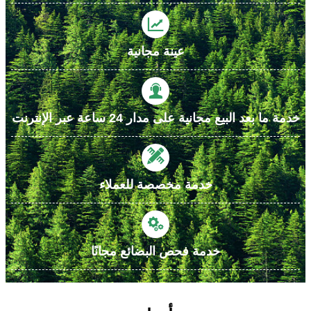

عينة مجانية

خدمة ما بعد البيع مجانية على مدار 24 ساعة عبر الإنترنت

خدمة مخصصة للعملاء

خدمة فحص البضائع مجانًا