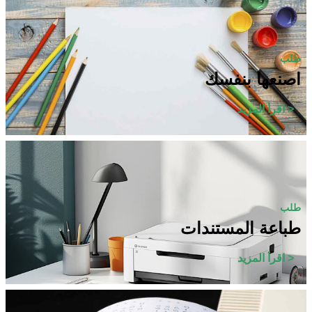
طلب
اصنعها بنفسك
اقرأ المزيد >
طلب
طباعة المستندات
اقرأ المزيد >