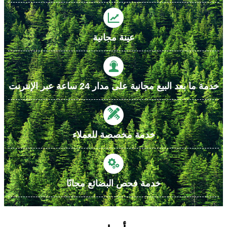

عينة مجانية

خدمة ما بعد البيع مجانية على مدار 24 ساعة عبر الإنترنت

خدمة مخصصة للعملاء

خدمة فحص البضائع مجانًا