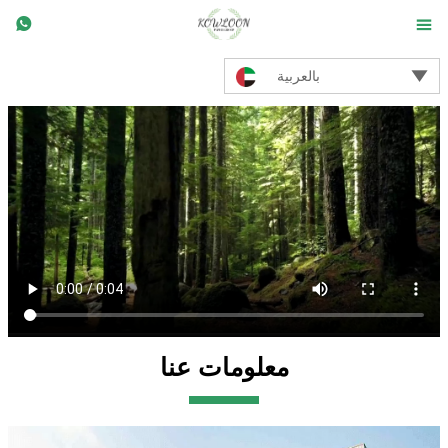



بالعربية
معلومات عنا