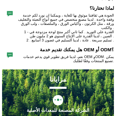
لماذا تختارنا؟

الجودة هي ثقافتنا موثوق بها للغاية ، ويمكننا ان نورد لكم خدمة
وقفة واحدة . لدينا مصنع متخصص في جميع أنواع التعبئة والتغليف
ورقة ، مثل الكرتون ، وأكياس الورق ، والملصقات ، ولب الورق
والكتب .
1 - القدرة على التوريد . كما ثاني أكبر منتج لوحة مزدوجة في
الصين ، لدينا القدرة على الإنتاج السنوي هو 2 مليون طن .
2 . تسليم سريعة . عادة ، لدينا التسليم في غضون 3 أسابيع .
هل يمكنك تقديم خدمة OEM أو ODM؟

نعم، لدينا فريق تطوير قوي يدعم خدمات OEM وODM. يمكن
تصنيع المنتجات وفقًا لطلبك.
مزايانا

الشركة المصنعة للمعدات الأصلية