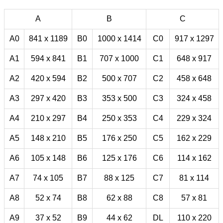
A
B
C
A0
841 x 1189
B0
1000 x 1414
C0
917 x 1297
A1
594 x 841
B1
707 x 1000
C1
648 x 917
A2
420 x 594
B2
500 x 707
C2
458 x 648
A3
297 x 420
B3
353 x 500
C3
324 x 458
A4
210 x 297
B4
250 x 353
C4
229 x 324
A5
148 x 210
B5
176 x 250
C5
162 x 229
A6
105 x 148
B6
125 x 176
C6
114 x 162
A7
74 x 105
B7
88 x 125
C7
81 x 114
A8
52 x 74
B8
62 x 88
C8
57 x 81
A9
37 x 52
B9
44 x 62
DL
110 x 220