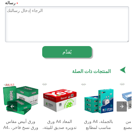
رسالة
*
يُقدِّم

المنتجات ذات الصلة
ر من
ورق A4 بالجملة،
ورق A4 المعاد
ورق أبيض مقاس
مصنع، A4 80g
مناسب لمطابع
تدويره صديق للبيئة،
A4، ورق نسخ فاخر،
تجارية، ودور النشر،
مناسب للطباعة
ملمس ناعم،