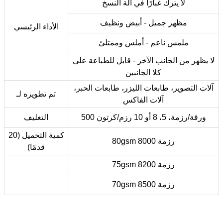
لا يترك غبارًا في آلة النسخ
مظهر جميل - أبيض ونظيف
الأداء الرئيسي
ملمس ناعم - أملس وممتلئ
لا يظهر من الجانب الآخر - قابل للطباعة على
كلا الجانبين
آلات التصوير، طابعات الليزر، طابعات الحبر،
تم تطويره لـ
آلات الفاكس
500 ورقة/رزمة، 5، 8 أو 10 رزم/كرتون
التغليف
كمية التحميل (20
80gsm 8000 رزمة
قدمًا)
75gsm 8200 رزمة
70gsm 8500 رزمة