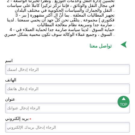
2 - تحسين إدارة النقل وخدمات التوزيع . ونظرا لخبرتنا الواسعة
في مجال النقل والوثائق ، فإننا نركز تركيزا كاملا على سياسات
النقل والجمارك والسياسات الحكومية في مختلف البلدان .
3 - تجهيز المطالبات المعلقة . بما أنّ ال أكثر مشهورة [ ببر
فكتوري ] مجموعة , يتلقّى نحن كلّ جهد أن يحمي سمعتنا . لدينا
صارمة جدا وسريعة نظام معالجة المطالبات .
4 - حماية السوق . لدينا سياسة صارمة جدا لحماية العملاء في
السوق ، وجميع عملاء الوكالة سوف تكون محمية بشكل حصري .

تواصل معنا
اسم
الهاتف

عنوان
TOP
بريد إلكتروني
*