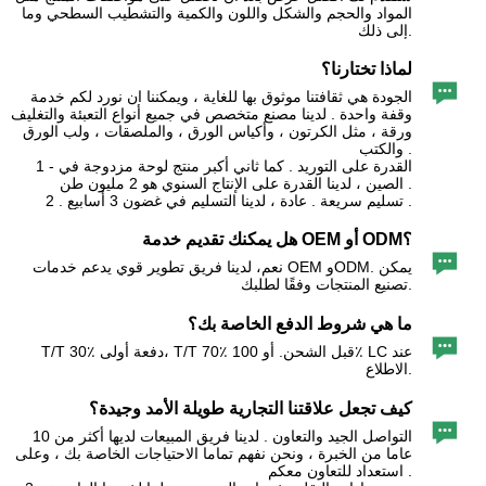
المواد والحجم والشكل واللون والكمية والتشطيب السطحي وما
إلى ذلك.
لماذا تختارنا؟

الجودة هي ثقافتنا موثوق بها للغاية ، ويمكننا ان نورد لكم خدمة
وقفة واحدة . لدينا مصنع متخصص في جميع أنواع التعبئة والتغليف
ورقة ، مثل الكرتون ، وأكياس الورق ، والملصقات ، ولب الورق
والكتب .
1 - القدرة على التوريد . كما ثاني أكبر منتج لوحة مزدوجة في
الصين ، لدينا القدرة على الإنتاج السنوي هو 2 مليون طن .
2 . تسليم سريعة . عادة ، لدينا التسليم في غضون 3 أسابيع .
هل يمكنك تقديم خدمة OEM أو ODM؟

نعم، لدينا فريق تطوير قوي يدعم خدمات OEM وODM. يمكن
تصنيع المنتجات وفقًا لطلبك.
ما هي شروط الدفع الخاصة بك؟

T/T 30٪ دفعة أولى، T/T 70٪ قبل الشحن. أو 100٪ LC عند
الاطلاع.
كيف تجعل علاقتنا التجارية طويلة الأمد وجيدة؟

التواصل الجيد والتعاون . لدينا فريق المبيعات لديها أكثر من 10
عاما من الخبرة ، ونحن نفهم تماما الاحتياجات الخاصة بك ، وعلى
استعداد للتعاون معكم .