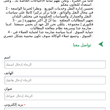
عاما من الخبرة ، ونحن نفهم تماما الاحتياجات الخاصة بك ، وعلى
استعداد للتعاون معكم .
2 - تحسين إدارة النقل وخدمات التوزيع . ونظرا لخبرتنا الواسعة
في مجال النقل والوثائق ، فإننا نركز تركيزا كاملا على سياسات
النقل والجمارك والسياسات الحكومية في مختلف البلدان .
3 - تجهيز المطالبات المعلقة . بما أنّ ال أكثر مشهورة [ ببر
فكتوري ] مجموعة , يتلقّى نحن كلّ جهد أن يحمي سمعتنا . لدينا
صارمة جدا وسريعة نظام معالجة المطالبات .
4 - حماية السوق . لدينا سياسة صارمة جدا لحماية العملاء في
السوق ، وجميع عملاء الوكالة سوف تكون محمية بشكل حصري .

تواصل معنا
اسم
الهاتف
عنوان
بريد إلكتروني
*