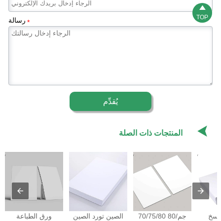

TOP
رسالة
*
يُقدِّم

المنتجات ذات الصلة
خ A4
70/75/80 جم/80
الصين تورد الصين
ورق الطباعة