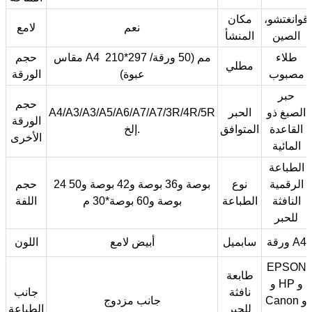
قوانغتشو،
مكان
نعم
لامع
الصين
المنشأ
طلاء
مقاس A4 210*297 مم (50 ورقة/
حجم
مطلي
مصبوب
عبوة)
الورقة
حبر
حجم
الصبغ ذو
الحبر
A4/A3/A3/A5/A6/A7/A7/3R/4R/5R
الورقة
القاعدة
المتوافق
إلخ.
الأخرى
المائية
الطباعة
الرقمية
نوع
24 بوصة و36 بوصة و42 بوصة و50
حجم
النافثة
الطباعة
بوصة و60 بوصة*30 م
اللفة
للحبر
ورقة A4
سابميل
أبيض لامع
اللون
EPSON
طابعة
و HP و
نافثة
جانب
Canon و
جانب مزدوج
للحبر
الطباعة