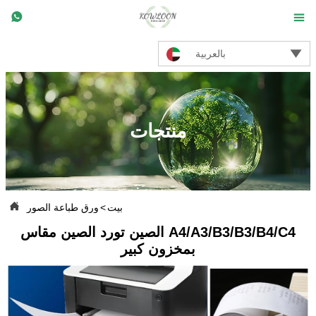



بالعربية
منتجات

بيت
>
ورق طباعة الصور
الصين تورد الصين مقاس A4/A3/B3/B3/B4/C4
بمخزون كبير