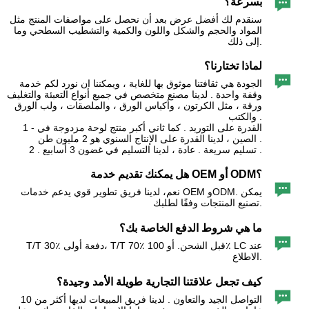

بسرعة؟
سنقدم لك أفضل عرض بعد أن نحصل على مواصفات المنتج مثل
المواد والحجم والشكل واللون والكمية والتشطيب السطحي وما
إلى ذلك.
لماذا تختارنا؟

الجودة هي ثقافتنا موثوق بها للغاية ، ويمكننا ان نورد لكم خدمة
وقفة واحدة . لدينا مصنع متخصص في جميع أنواع التعبئة والتغليف
ورقة ، مثل الكرتون ، وأكياس الورق ، والملصقات ، ولب الورق
والكتب .
1 - القدرة على التوريد . كما ثاني أكبر منتج لوحة مزدوجة في
الصين ، لدينا القدرة على الإنتاج السنوي هو 2 مليون طن .
2 . تسليم سريعة . عادة ، لدينا التسليم في غضون 3 أسابيع .
هل يمكنك تقديم خدمة OEM أو ODM؟

نعم، لدينا فريق تطوير قوي يدعم خدمات OEM وODM. يمكن
تصنيع المنتجات وفقًا لطلبك.
ما هي شروط الدفع الخاصة بك؟

T/T 30٪ دفعة أولى، T/T 70٪ قبل الشحن. أو 100٪ LC عند
الاطلاع.
كيف تجعل علاقتنا التجارية طويلة الأمد وجيدة؟

التواصل الجيد والتعاون . لدينا فريق المبيعات لديها أكثر من 10