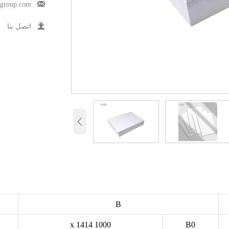

rgroup.com

اتصل بنا

B
1000 x 1414
B0