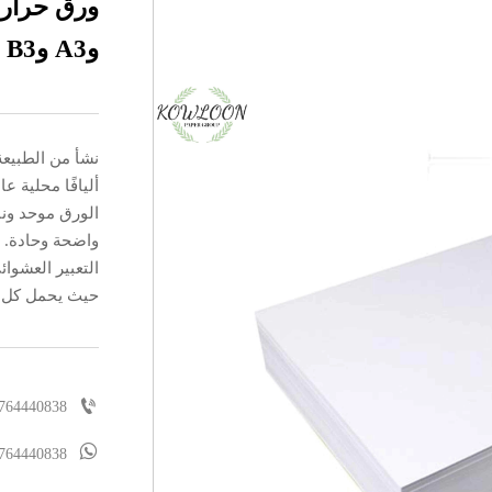
وA3 وB3 وB4 وB5 للاستخدام المكتبي
نشأ من الطبيعة 
أليافًا محلية 
الورق موحد ون
واضحة وحادة. 
التعبير العشوا
حيث يحمل كل إ

764440838

764440838