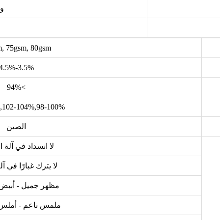
و
, 75gsm, 80gsm
3.5%-4.5%
>94%
98-100%,102-104%,108-110%
الصين
لا انسداد في آلة ا
لا يترك غبارًا في آ
مظهر جميل - أبيض
ملمس ناعم - أملس