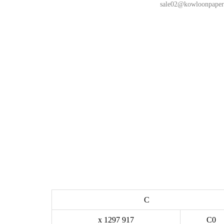
sale02@kowloonpape
C
917 x 1297
C0