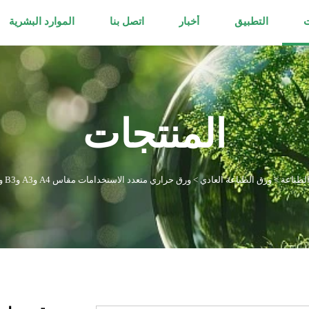
ت
التطبيق
أخبار
اتصل بنا
الموارد البشرية
المنتجات
لطباعة
>
ورق الطباعة العادي
>
ورق حراري متعدد الاستخدامات مقاس A4 وA3 وB3 وB4 وB5 للاستخدام المكتبي