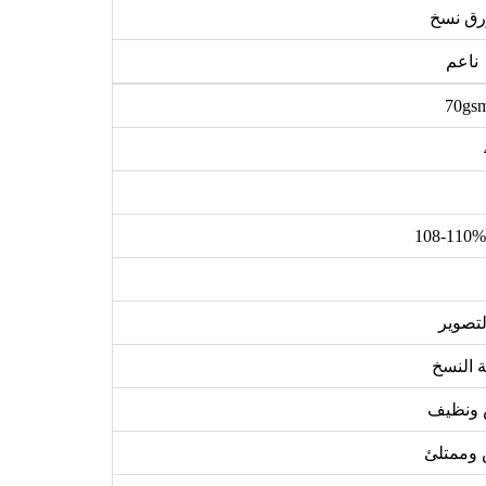
رق نسخ
ناعم
70gsm
لتصوير
لة النسخ
 ونظيف
 وممتلئ