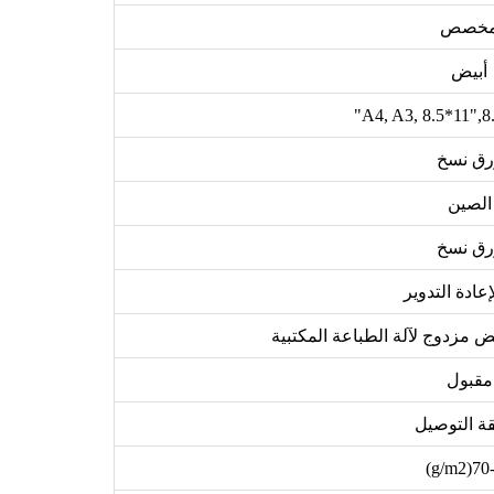
خصص
أبيض
A4, A3, 8.5*11",8
رق نسخ
الصين
رق نسخ
إعادة التدوير
 مزدوج لآلة الطباعة المكتبية
مقبول
ة التوصيل
70-80