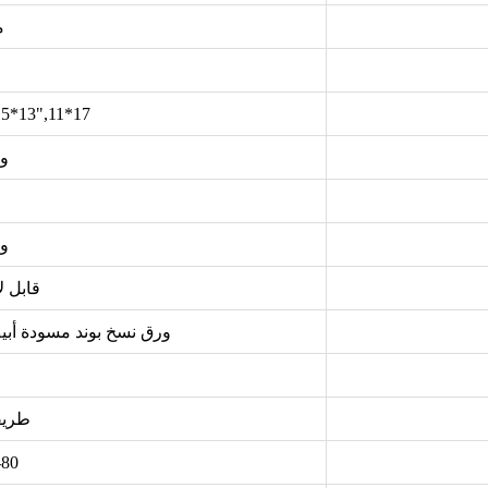
م
.5*13",11*17"
و
و
قابل ل
ورق نسخ بوند مسودة أبيض
طريق
(g/m2)