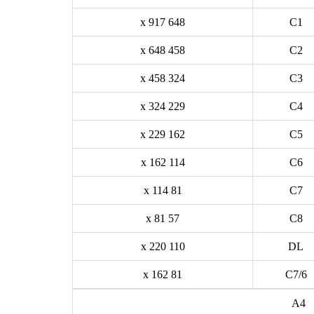
648 x 917
C1
458 x 648
C2
324 x 458
C3
229 x 324
C4
162 x 229
C5
114 x 162
C6
81 x 114
C7
57 x 81
C8
110 x 220
DL
81 x 162
C7/6
A4