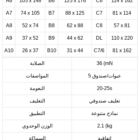
A6
105 x 148
B6
125 x 176
C6
114 x 162
A7
74 x 105
B7
88 x 125
C7
81 x 114
A8
52 x 74
B8
62 x 88
C8
57 x 81
A9
37 x 52
B9
44 x 62
DL
110 x 220
A10
26 x 37
B10
31 x 44
C7/6
81 x 162
36 (mN
الصلابة
5 عبوات/صندوق
المواصفات
20-25s
النعومة
تغليف صندوقي
التغليف
نماذج متنوعة
التطبيق
2.1 (kg
الوزن الوحدوي
اتفاقية
السماكة