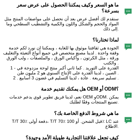
ما هو السعر وكيف يمكننا الحصول على عرض سعر

بسرعة؟
سنقدم لك أفضل عرض بعد أن نحصل على مواصفات المنتج مثل
المواد والحجم والشكل واللون والكمية والتشطيب السطحي وما
إلى ذلك.
لماذا تختارنا؟

الجودة هي ثقافتنا موثوق بها للغاية ، ويمكننا ان نورد لكم خدمة
وقفة واحدة . لدينا مصنع متخصص في جميع أنواع التعبئة والتغليف
ورقة ، مثل الكرتون ، وأكياس الورق ، والملصقات ، ولب الورق
والكتب .
1 - القدرة على التوريد . كما ثاني أكبر منتج لوحة مزدوجة في
الصين ، لدينا القدرة على الإنتاج السنوي هو 2 مليون طن .
2 . تسليم سريعة . عادة ، لدينا التسليم في غضون 3 أسابيع .
هل يمكنك تقديم خدمة OEM أو ODM؟

نعم، لدينا فريق تطوير قوي يدعم خدمات OEM وODM. يمكن
تصنيع المنتجات وفقًا لطلبك.
ما هي شروط الدفع الخاصة بك؟

T/T 30٪ دفعة أولى، T/T 70٪ قبل الشحن. أو 100٪ LC عند
الاطلاع.
كيف تجعل علاقتنا التجارية طويلة الأمد وجيدة؟