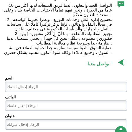

التواصل الجيد والتعاون . لدينا فريق المبيعات لديها أكثر من 10
عاما من الخبرة ، ونحن نفهم تماما الاحتياجات الخاصة بك ، وعلى
استعداد للتعاون معكم .
2 - تحسين إدارة النقل وخدمات التوزيع . ونظرا لخبرتنا الواسعة
في مجال النقل والوثائق ، فإننا نركز تركيزا كاملا على سياسات
النقل والجمارك والسياسات الحكومية في مختلف البلدان .
3 - تجهيز المطالبات المعلقة . بما أنّ ال أكثر مشهورة [ ببر
فكتوري ] مجموعة , يتلقّى نحن كلّ جهد أن يحمي سمعتنا . لدينا
صارمة جدا وسريعة نظام معالجة المطالبات .
4 - حماية السوق . لدينا سياسة صارمة جدا لحماية العملاء في
السوق ، وجميع عملاء الوكالة سوف تكون محمية بشكل حصري .

تواصل معنا
اسم
الهاتف
عنوان
