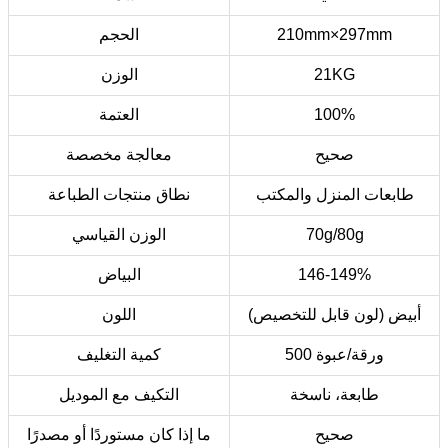
210mm×297mm
الحجم
21KG
الوزن
100%
العتمة
صحيح
معالجة مخصصة
طابعات المنزل والمكتب
نطاق منتجات الطباعة
70g/80g
الوزن القياسي
146-149%
البياض
أبيض (لون قابل للتخصيص)
اللون
500 ورقة/عبوة
كمية التغليف
طابعة، ناسخة
التكيف مع الموديل
صحيح
ما إذا كان مستوردًا أو مصدرًا