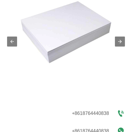

+8618764440838

+8618764440838