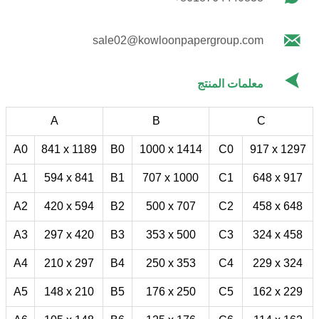

sale02@kowloonpapergroup.com

معلمات المنتج
A
B
C
A0
841 x 1189
B0
1000 x 1414
C0
917 x 1297
A1
594 x 841
B1
707 x 1000
C1
648 x 917
A2
420 x 594
B2
500 x 707
C2
458 x 648
A3
297 x 420
B3
353 x 500
C3
324 x 458
A4
210 x 297
B4
250 x 353
C4
229 x 324
A5
148 x 210
B5
176 x 250
C5
162 x 229