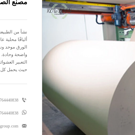
مصنع الصي
نشأ من الطبيعة 
أليافًا محلية 
الورق موحد ون
واضحة وحادة. 
التعبير العشوا
حيث يحمل كل إ

764440838

764440838

rgroup.com