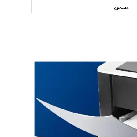
مسموح