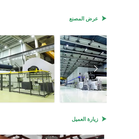

عرض المصنع


زيارة العميل