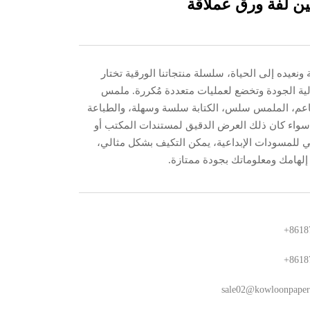
ن لفة ورق عملاقة
ونعيده إلى الحياة، سلسلة منتجاتنا الورقية تختار
عالية الجودة وتخضع لعمليات متعددة مُكررة. ملمس
اعم، الملمس سلس، الكتابة سلسة وسهلة، والطباعة
سواء كان ذلك العرض الدقيق لمستندات المكتب أو
ئي للمسودات الإبداعية، يمكن التكيف بشكل مثالي،
لهامك ومعلوماتك بجودة ممتازة.
+8618
+8618
sale02@kowloonpape