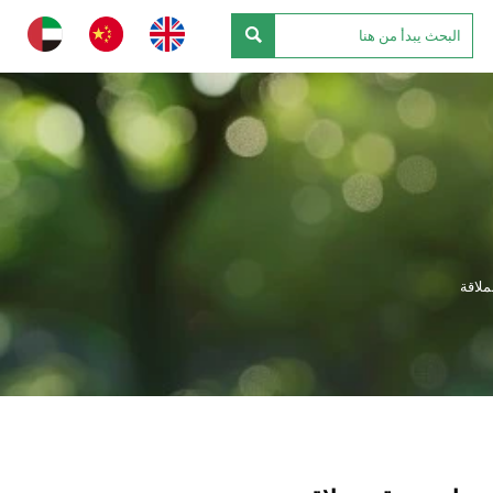

ملاقة