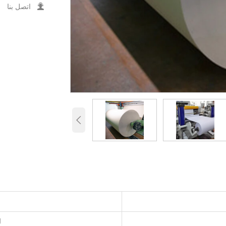

اتصل بنا

ل