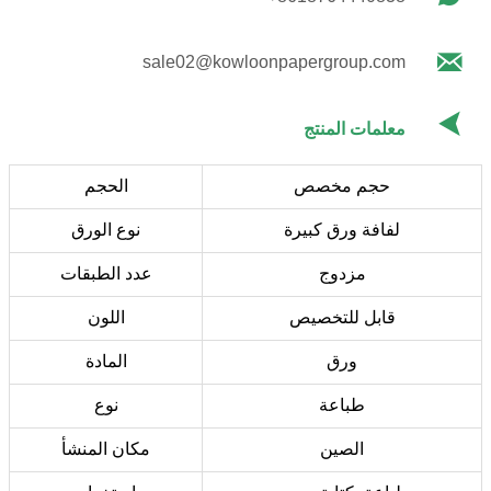

sale02@kowloonpapergroup.com

معلمات المنتج
حجم مخصص
الحجم
لفافة ورق كبيرة
نوع الورق
مزدوج
عدد الطبقات
قابل للتخصيص
اللون
ورق
المادة
طباعة
نوع
الصين
مكان المنشأ