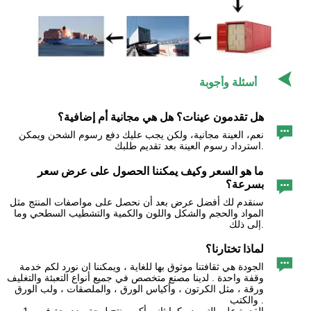

أسئلة وأجوبة
هل تقدمون عينات؟ هل هي مجانية أم إضافية؟

نعم، العينة مجانية، ولكن يجب عليك دفع رسوم الشحن ويمكن
استرداد رسوم العينة بعد تقديم طلبك.
ما هو السعر وكيف يمكننا الحصول على عرض سعر

بسرعة؟
سنقدم لك أفضل عرض بعد أن نحصل على مواصفات المنتج مثل
المواد والحجم والشكل واللون والكمية والتشطيب السطحي وما
إلى ذلك.
لماذا تختارنا؟

الجودة هي ثقافتنا موثوق بها للغاية ، ويمكننا ان نورد لكم خدمة
وقفة واحدة . لدينا مصنع متخصص في جميع أنواع التعبئة والتغليف
ورقة ، مثل الكرتون ، وأكياس الورق ، والملصقات ، ولب الورق
والكتب .