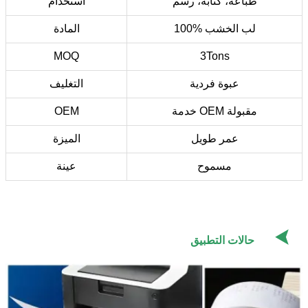
طباعة، كتابة، رسم
استخدام
100% لب الخشب
المادة
MOQ
3Tons
عبوة فردية
التغليف
خدمة OEM مقبولة
OEM
عمر طويل
الميزة
مسموح
عينة

حالات التطبيق