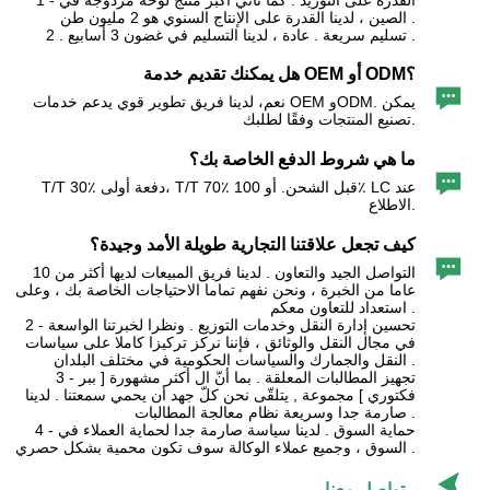
1 - القدرة على التوريد . كما ثاني أكبر منتج لوحة مزدوجة في
الصين ، لدينا القدرة على الإنتاج السنوي هو 2 مليون طن .
2 . تسليم سريعة . عادة ، لدينا التسليم في غضون 3 أسابيع .
هل يمكنك تقديم خدمة OEM أو ODM؟

نعم، لدينا فريق تطوير قوي يدعم خدمات OEM وODM. يمكن
تصنيع المنتجات وفقًا لطلبك.
ما هي شروط الدفع الخاصة بك؟

T/T 30٪ دفعة أولى، T/T 70٪ قبل الشحن. أو 100٪ LC عند
الاطلاع.
كيف تجعل علاقتنا التجارية طويلة الأمد وجيدة؟

التواصل الجيد والتعاون . لدينا فريق المبيعات لديها أكثر من 10
عاما من الخبرة ، ونحن نفهم تماما الاحتياجات الخاصة بك ، وعلى
استعداد للتعاون معكم .
2 - تحسين إدارة النقل وخدمات التوزيع . ونظرا لخبرتنا الواسعة
في مجال النقل والوثائق ، فإننا نركز تركيزا كاملا على سياسات
النقل والجمارك والسياسات الحكومية في مختلف البلدان .
3 - تجهيز المطالبات المعلقة . بما أنّ ال أكثر مشهورة [ ببر
فكتوري ] مجموعة , يتلقّى نحن كلّ جهد أن يحمي سمعتنا . لدينا
صارمة جدا وسريعة نظام معالجة المطالبات .
4 - حماية السوق . لدينا سياسة صارمة جدا لحماية العملاء في
السوق ، وجميع عملاء الوكالة سوف تكون محمية بشكل حصري .

تواصل معنا