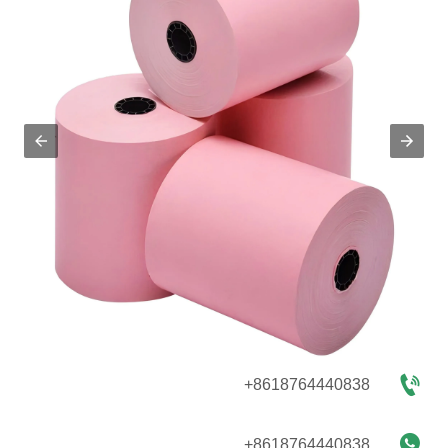

+8618764440838

+8618764440838